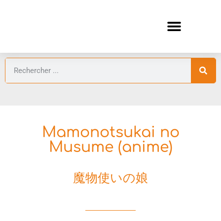
ANIMES AUTOMNE 2026 🍁
GUIDES ANIMES
Mamonotsukai no
Musume (anime)
魔物使いの娘