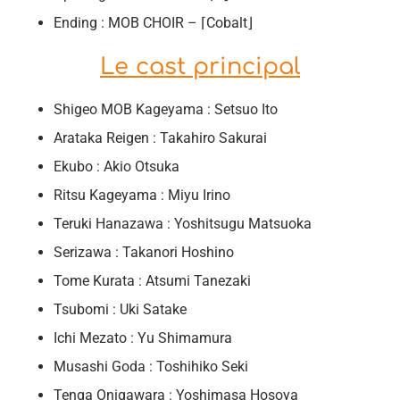
Ending : MOB CHOIR – ⌈Cobalt⌋
Le cast principal
Shigeo MOB Kageyama : Setsuo Ito
Arataka Reigen : Takahiro Sakurai
Ekubo : Akio Otsuka
Ritsu Kageyama : Miyu Irino
Teruki Hanazawa : Yoshitsugu Matsuoka
Serizawa : Takanori Hoshino
Tome Kurata : Atsumi Tanezaki
Tsubomi : Uki Satake
Ichi Mezato : Yu Shimamura
Musashi Goda : Toshihiko Seki
Tenga Onigawara : Yoshimasa Hosoya