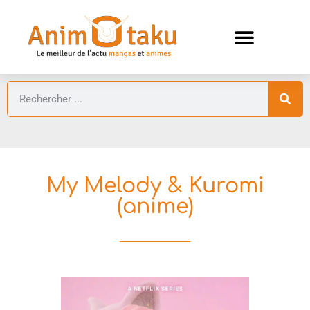
ANIMES AUTOMNE 2026 🍁
GUIDES ANIMES
My Melody & Kuromi
(anime)