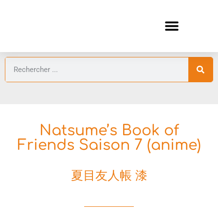
ANIMES AUTOMNE 2026 🍁
GUIDES ANIMES
Natsume’s Book of
Friends Saison 7 (anime)
夏目友人帳 漆