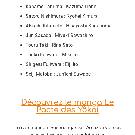
Kaname Tanuma : Kazuma Horie
Satoru Nishimura : Ryohei Kimura
Atsushi Kitamoto : Hisayoshi Suganuma
Jun Sasada : Miyuki Sawashiro
Touru Taki : Rina Sato
Touko Fujiwara : Miki Ito
Shigeru Fujiwara : Eiji Ito
Seiji Matoba : Jun’ichi Suwabe
Découvrez le manga Le
Pacte des Yôkai
En commandant vos mangas sur Amazon via nos
liens ci-dessous, vous contribuez au