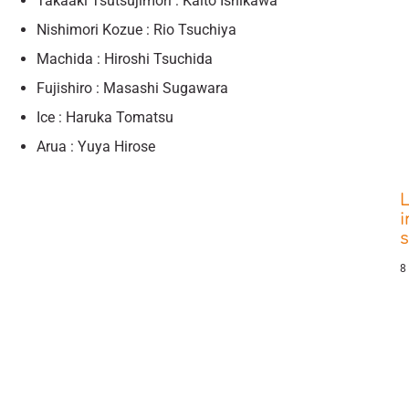
Takaaki Tsutsujimori : Kaito Ishikawa
Nishimori Kozue : Rio Tsuchiya
Machida : Hiroshi Tsuchida
Fujishiro : Masashi Sugawara
Ice : Haruka Tomatsu
Arua : Yuya Hirose
L
i
8