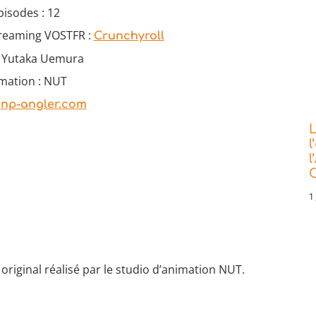
isodes : 12
treaming VOSTFR :
Crunchyroll
 : Yutaka Uemura
imation : NUT
:
np-angler.com
L
l
l
C
1 
original réalisé par le studio d’animation NUT.