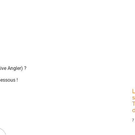
ive Angler) ?
dessous !
s
T
d
7