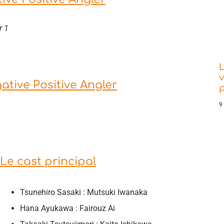
r 1
L
v
ative Positive Angler
9
Le cast principal
Tsunehiro Sasaki : Mutsuki Iwanaka
Hana Ayukawa : Fairouz Ai