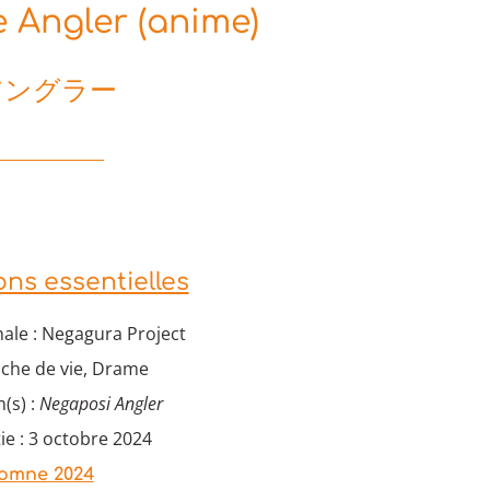
e Angler (anime)
アングラー
ons essentielles
ale : Negagura Project
nche de vie, Drame
(s) :
Negaposi Angler
ie : 3 octobre 2024
omne 2024