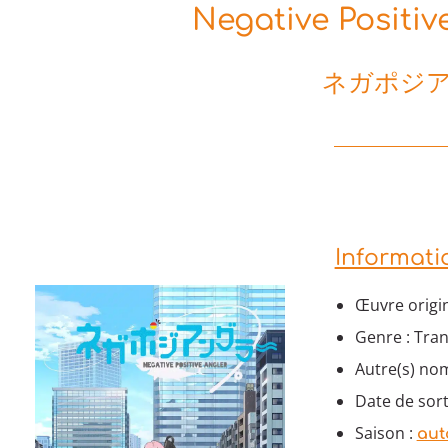
Negative Positiv
ネガポジ
Informati
Œuvre origin
Genre : Tra
Autre(s) nom
Date de sort
Saison :
aut