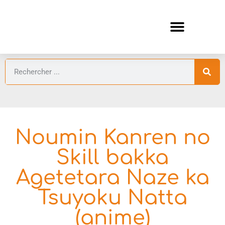
ANIMES AUTOMNE 2026 🍁
GUIDES ANIMES
Noumin Kanren no
Skill bakka
Agetetara Naze ka
Tsuyoku Natta
(anime)