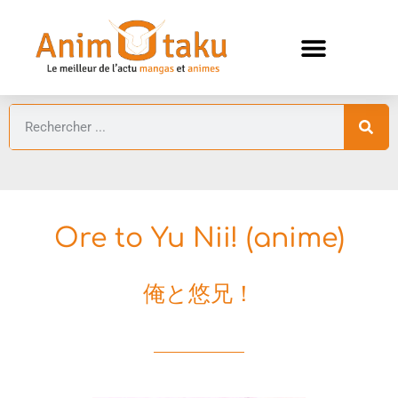
ANIMES AUTOMNE 2026 🍁
GUIDES ANIMES
Ore to Yu Nii! (anime)
俺と悠兄！