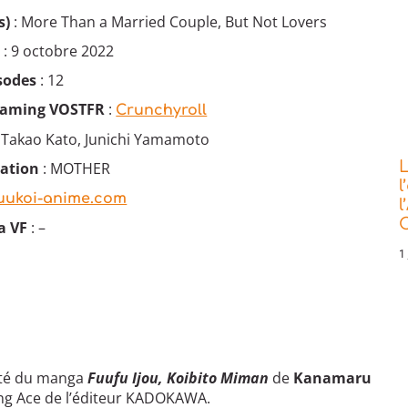
s)
: More Than a Married Couple, But Not Lovers
e
: 9 octobre 2022
sodes
: 12
reaming VOSTFR
:
Crunchyroll
 Takao Kato, Junichi Yamamoto
L
mation
: MOTHER
l
uukoi-anime.com
l
C
a VF
: –
1 
té du manga
Fuufu Ijou, Koibito Miman
de
Kanamaru
ng Ace de l’éditeur KADOKAWA.