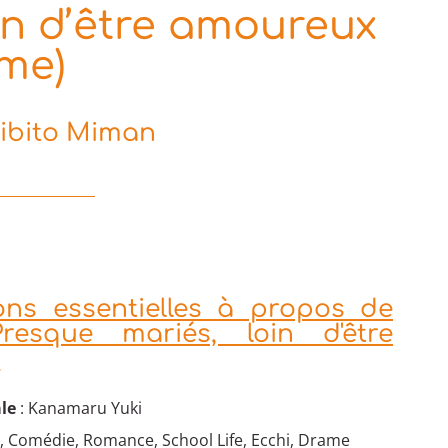
in d’être amoureux
ime)
oibito Miman
ons essentielles à propos de
Presque mariés, loin d'être
x
le
: Kanamaru Yuki
, Comédie, Romance, School Life, Ecchi, Drame