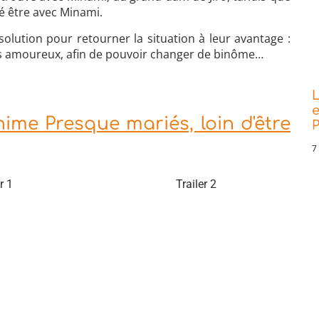
ré être avec Minami.
 solution pour retourner la situation à leur avantage :
s amoureux, afin de pouvoir changer de binôme…
L
e
ime Presque mariés, loin d'être
P
7
r 1
Trailer 2