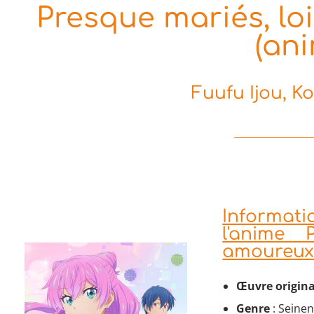
Presque mariés, lo
(an
Fuufu Ijou, K
Informati
l'anime 
amoureu
Œuvre origina
Genre
: Seinen