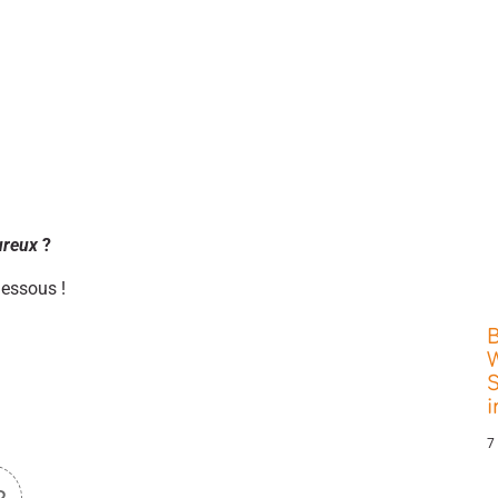
ureux
?
dessous !
W
S
7