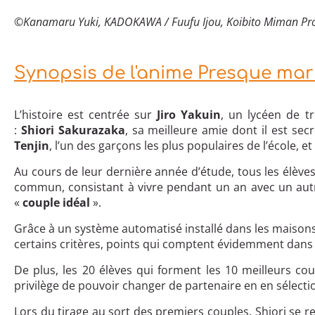
©
Kanamaru Yuki, KADOKAWA / Fuufu Ijou, Koibito Miman Pr
Synopsis de l'anime Presque mari
L’histoire est centrée sur
Jiro Yakuin
, un lycéen de t
:
Shiori Sakurazaka
, sa meilleure amie dont il est s
Tenjin
, l’un des garçons les plus populaires de l’école, et
Au cours de leur dernière année d’étude, tous les élève
commun, consistant à vivre pendant un an avec un autr
«
couple idéal
».
Grâce à un système automatisé installé dans les maisons
certains critères, points qui comptent évidemment dans l
De plus, les 20 élèves qui forment les 10 meilleurs co
privilège de pouvoir changer de partenaire en en sélect
Lors du tirage au sort des premiers couples, Shiori se 