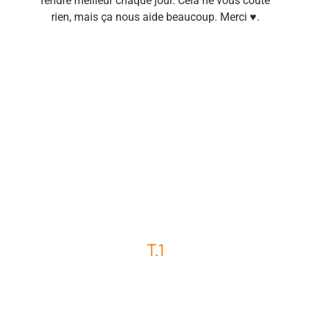
rendre meilleur chaque jour. Cela ne vous coûte
rien, mais ça nous aide beaucoup. Merci ♥.
T.1