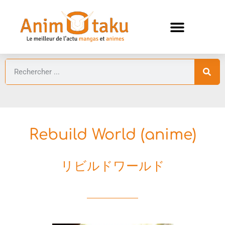
ANIMES AUTOMNE 2026 🍁
GUIDES ANIMES
Rebuild World (anime)
リビルドワールド