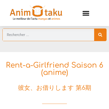
ANIMES AUTOMNE 2026 🍁
GUIDES ANIMES
Rent-a-Girlfriend Saison 6
(anime)
彼女、お借りします 第6期