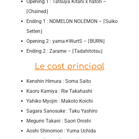
Opening 1 : Tatsuya Kitani x natori –
⌈Chained⌋
Ending 1 : NOMELON NOLEMON – ⌈Suiko
Setten⌋
Opening 2 : yama✕WurtS – ⌈BURN⌋
Ending 2 : Zarame – ⌈Tadahitotsu⌋
Le cast principal
Kenshin Himura : Soma Saito
Kaoru Kamiya : Rie Takahashi
Yahiko Myojin : Makoto Koichi
Sagara Sanosuke : Taku Yashiro
Megumi Takani : Saori Onishi
Aoshi Shinomori : Yuma Uchida