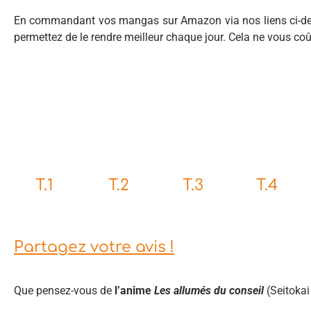
En commandant vos mangas sur Amazon via nos liens ci-des
permettez de le rendre meilleur chaque jour. Cela ne vous co
T.3
T.1
T.2
T.4
Partagez votre avis !
Que pensez-vous de
l’anime
Les allumés du conseil
(Seitokai