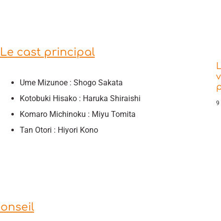
Le cast principal
L
v
Ume Mizunoe : Shogo Sakata
Kotobuki Hisako : Haruka Shiraishi
9
Komaro Michinoku : Miyu Tomita
Tan Otori : Hiyori Kono
onseil