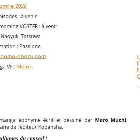
omne 2026
isodes : à venir
reaming VOSTFR : à venir
: Naoyuki Tatsuwa
mation : Passione
:
nama-anaru.com
L
l
ga VF :
Meian
l
C
1 
 manga éponyme écrit et dessiné par
Maro Muchi
,
ine de l’éditeur Kodansha.
allumes du conseil !
.