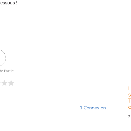
dessous !
e l'articl
s
T
d
Connexion
7