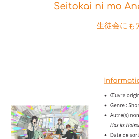
Seitokai ni mo An
生徒会にも
Informati
Œuvre origi
Genre : Sho
Autre(s) nom
Has Its Holes
Date de sort