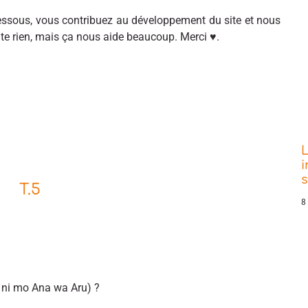
sous, vous contribuez au développement du site et nous
ûte rien, mais ça nous aide beaucoup. Merci ♥.
L
i
T.5
8
 ni mo Ana wa Aru) ?