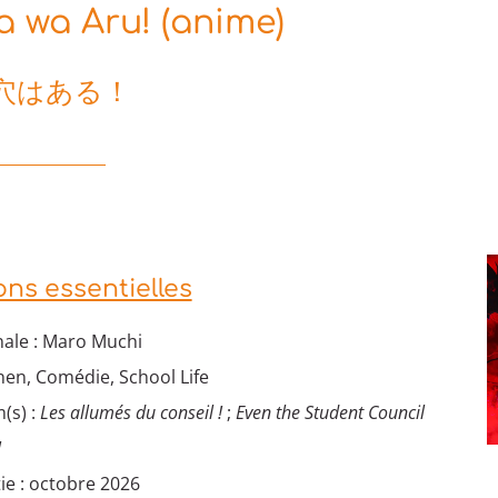
a wa Aru! (anime)
穴はある！
ons essentielles
nale : Maro Muchi
nen, Comédie, School Life
(s) :
Les allumés du conseil !
;
Even the Student Council
!
ie : octobre 2026