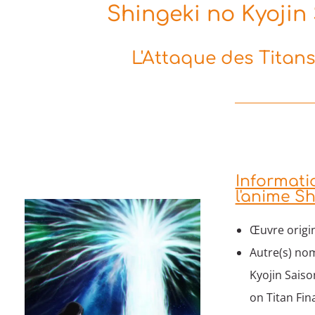
Shingeki no Kyojin 
L'Attaque des Titans
Informat
l'anime Sh
Œuvre origi
Autre(s) nom
Kyojin Saiso
on Titan Fin