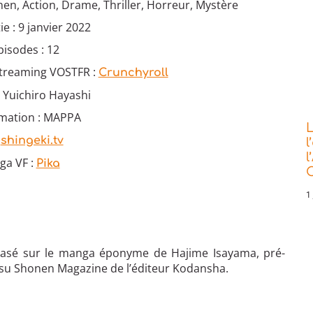
en, Action, Drame, Thriller, Horreur, Mystère
ie : 9 janvier 2022
isodes : 12
streaming VOSTFR :
Crunchyroll
: Yuichiro Hayashi
imation : MAPPA
L
:
shingeki.tv
l
l
ga VF :
Pika
C
1 
asé sur le manga éponyme de Hajime Isayama, pré-
atsu Shonen Magazine de l’éditeur Kodansha.