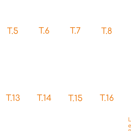
T.7
T.6
T.5
T.8
T.14
T.13
T.16
T.15
L
e