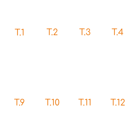
T.2
T.3
T.4
T.1
T.10
T.11
T.12
T.9