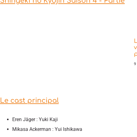
Shingeki no Kyojin Saison 4 - Partie
L
v
9
Le cast principal
Eren Jäger : Yuki Kaji
Mikasa Ackerman : Yui Ishikawa