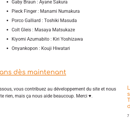
Gaby Braun : Ayane Sakura
Pieck Finger : Manami Numakura
Porco Galliard : Toshiki Masuda
Colt Gleis : Masaya Matsukaze
Kiyomi Azumabito : Kiri Yoshizawa
Onyankopon : Kouji Hiwatari
tans dès maintenant
sous, vous contribuez au développement du site et nous
s
ûte rien, mais ça nous aide beaucoup. Merci ♥.
T
d
7