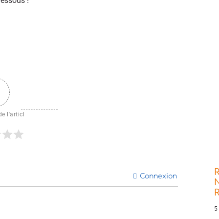
dessous !
e l'articl
R
Connexion
N
5