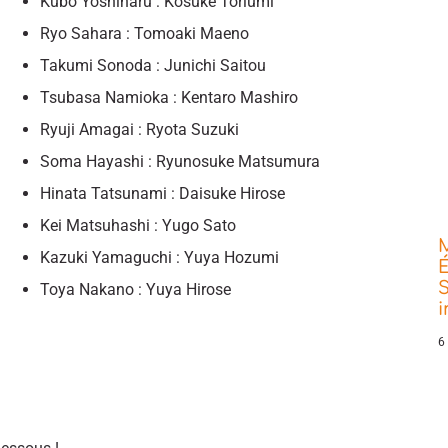
Kubo Yoshiharu : Kosuke Toriumi
Ryo Sahara : Tomoaki Maeno
Takumi Sonoda : Junichi Saitou
Tsubasa Namioka : Kentaro Mashiro
Ryuji Amagai : Ryota Suzuki
Soma Hayashi : Ryunosuke Matsumura
Hinata Tatsunami : Daisuke Hirose
Kei Matsuhashi : Yugo Sato
Kazuki Yamaguchi : Yuya Hozumi
É
S
Toya Nakano : Yuya Hirose
6