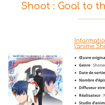
Shoot : Goal to t
Informati
l'anime Sh
Œuvre origina
Genre
: Shonen
Date de sorti
Nombre d’épi
Diffuseur
str
Réalisateur
: 
Studio d’ani