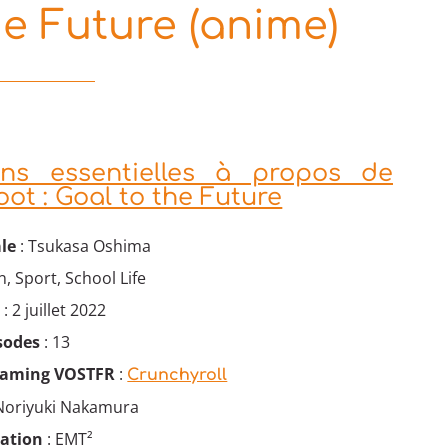
he Future (anime)
ons essentielles à propos de
oot : Goal to the Future
le
: Tsukasa Oshima
, Sport, School Life
e
: 2 juillet 2022
sodes
: 13
eaming VOSTFR
:
Crunchyroll
Noriyuki Nakamura
mation
: EMT²