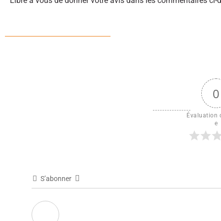
Libre à vous de donner votre avis dans les commentaires ci-
0
Évaluation d
e
S’abonner