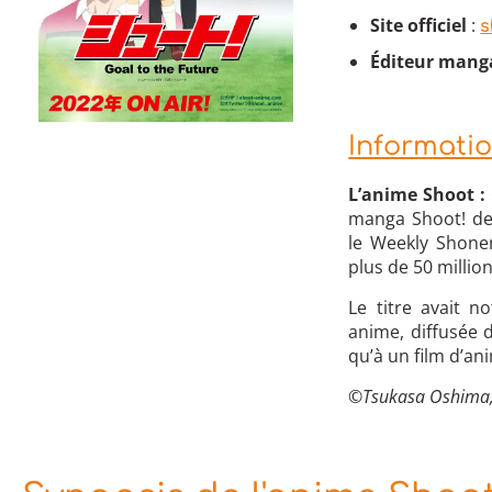
Site officiel
:
s
Éditeur mang
Informati
L’anime Shoot :
manga Shoot! d
le Weekly Shone
plus de 50 millio
Le titre avait 
anime, diffusée
qu’à un film d’an
©Tsukasa Oshima,