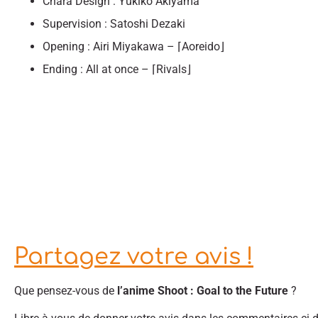
Chara Design : Yukiko Akiyama
Supervision : Satoshi Dezaki
Opening : Airi Miyakawa – ⌈Aoreido⌋
Ending : All at once – ⌈Rivals⌋
Partagez votre avis !
Que pensez-vous de
l’anime Shoot : Goal to the Future
?