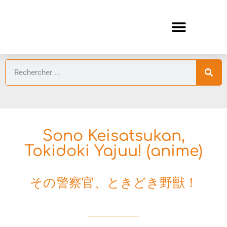
ANIMES AUTOMNE 2026 🍁
GUIDES ANIMES
Sono Keisatsukan,
Tokidoki Yajuu! (anime)
その警察官、ときどき野獣！