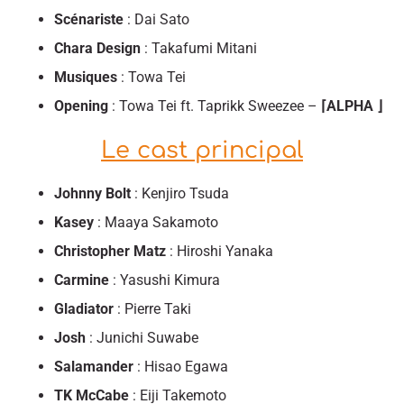
Scénariste
: Dai Sato
Chara Design
: Takafumi Mitani
Musiques
: Towa Tei
Opening
: Towa Tei ft. Taprikk Sweezee –
⌈ALPHA ⌋
Le cast principal
Johnny Bolt
: Kenjiro Tsuda
Kasey
: Maaya Sakamoto
Christopher Matz
: Hiroshi Yanaka
Carmine
: Yasushi Kimura
Gladiator
: Pierre Taki
Josh
: Junichi Suwabe
Salamander
: Hisao Egawa
TK McCabe
: Eiji Takemoto