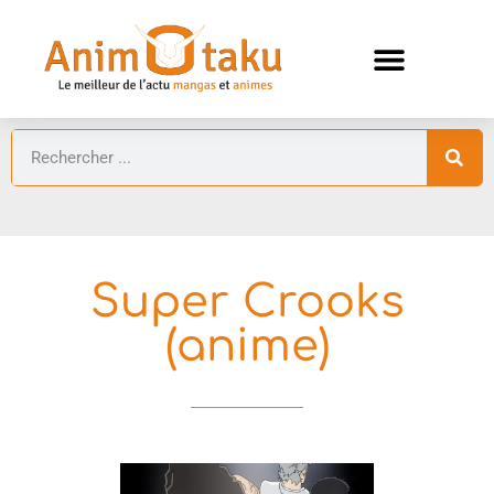
ANIMES AUTOMNE 2026 🍁
GUIDES ANIMES
Super Crooks
(anime)