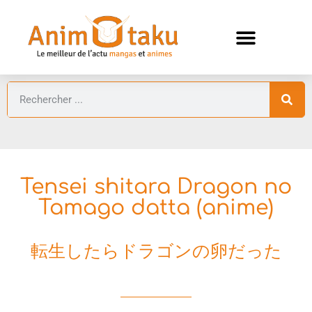
ANIMES AUTOMNE 2026 🍁
GUIDES ANIMES
Tensei shitara Dragon no
Tamago datta (anime)
転生したらドラゴンの卵だった