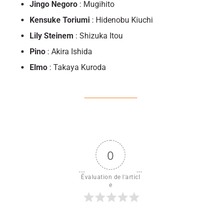
Jingo Negoro
: Mugihito
Kensuke Toriumi
: Hidenobu Kiuchi
Lily Steinem
: Shizuka Itou
Pino
: Akira Ishida
Elmo
: Takaya Kuroda
0
Évaluation de l'articl
e