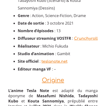
Tadayoshi Kubo (Scénario) & Kouta
Sannomiya (Dessins)
Genre
: Action, Science-Fiction, Drame
Date de sortie
: 3 octobre 2021
Nombre d’épisodes
: 13
Diffuseur streaming VOSTFR
:
Crunchyroll
Réalisateur
: Michio Fukuda
Studio d’animation
: Gambit
Site officiel
:
teslanote.net
Editeur manga VF
: –
Origine
L’anime Tesla Note
est adapté du manga
éponyme de
Masafumi Nishida
,
Tadayoshi
Kubo
et
Kouta Sannomiya
, prépublié entre