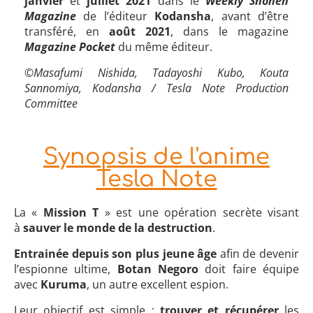
janvier
et
juillet 2021
dans le
Weekly Shonen
Magazine
de l’éditeur
Kodansha
, avant d’être
transféré, en
août 2021
, dans le magazine
Magazine Pocket
du même éditeur.
©Masafumi Nishida, Tadayoshi Kubo, Kouta
Sannomiya, Kodansha / Tesla Note Production
Committee
Synopsis de l'anime
Tesla Note
La «
Mission T
» est une opération secrète visant
à
sauver le monde de la destruction
.
Entrainée depuis son plus jeune âge
afin de devenir
l’espionne ultime,
Botan Negoro
doit faire équipe
avec
Kuruma
, un autre excellent espion.
Leur objectif est simple :
trouver et récupérer
les