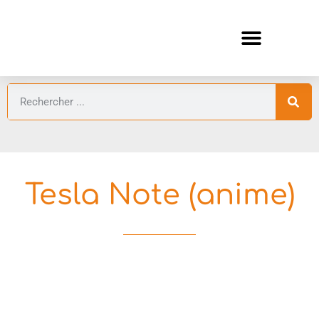
ANIMES AUTOMNE 2026 🍁
GUIDES ANIMES
Tesla Note (anime)