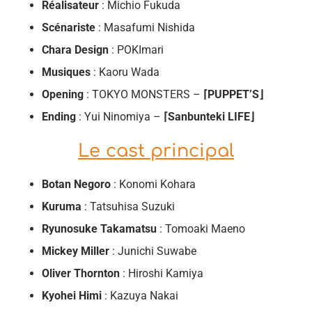
Réalisateur
: Michio Fukuda
Scénariste
: Masafumi Nishida
Chara Design
: POKImari
Musiques
: Kaoru Wada
Opening
: TOKYO MONSTERS –
⌈PUPPET’S⌋
Ending
: Yui Ninomiya –
⌈Sanbunteki LIFE⌋
Le cast principal
Botan Negoro
: Konomi Kohara
Kuruma
: Tatsuhisa Suzuki
Ryunosuke Takamatsu
: Tomoaki Maeno
Mickey Miller
: Junichi Suwabe
Oliver Thornton
: Hiroshi Kamiya
Kyohei Himi
: Kazuya Nakai