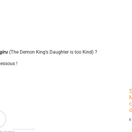
giru
(The Demon King’s Daughter is too Kind) ?
dessous !
d
6