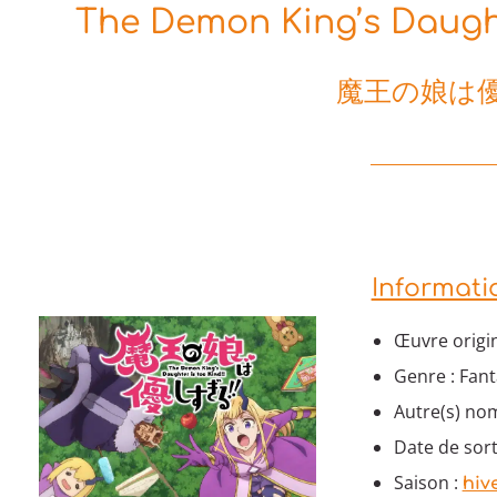
The Demon King’s Daughte
魔王の娘は優
Informati
Œuvre origi
Genre : Fant
Autre(s) nom
Date de sort
Saison :
hiv