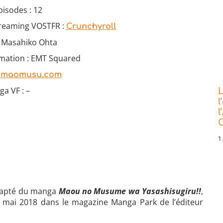
isodes : 12
treaming VOSTFR :
Crunchyroll
: Masahiko Ohta
imation : EMT Squared
:
maomusu.com
a VF : –
L
l
l
C
1 
apté du manga
Maou no Musume wa Yasashisugiru!!
,
s mai 2018 dans le magazine Manga Park de l’éditeur