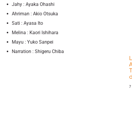
Jahy : Ayaka ‌Ohashi
Ahriman : Akio ‌Otsuka
Sati : Ayasa Ito
Melina : Kaori Ishihara
Mayu : Yuko Sanpei
Narration : Shigeru Chiba
L
A
T
7