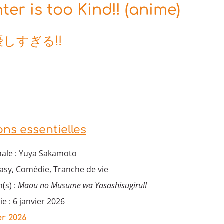
r is too Kind!! (anime)
しすぎる!!
ons essentielles
nale : Yuya Sakamoto
asy, Comédie, Tranche de vie
(s) :
Maou no Musume wa Yasashisugiru!!
ie : 6 janvier 2026
er 2026