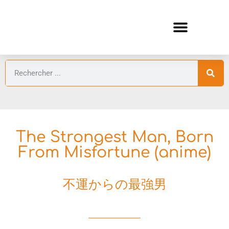
ANIMES AUTOMNE 2026 🍁
GUIDES ANIMES
The Strongest Man, Born
From Misfortune (anime)
不運からの最強男