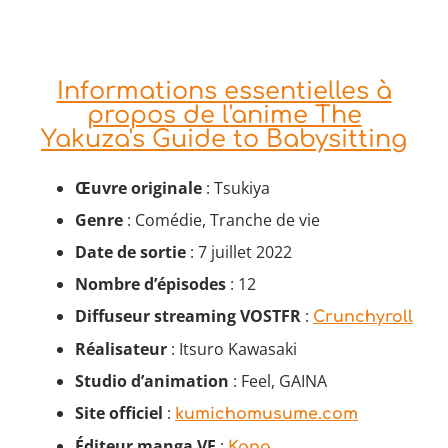
Informations essentielles à
propos de l'anime The
Yakuza's Guide to Babysitting
Œuvre originale
: Tsukiya
Genre
: Comédie, Tranche de vie
Date de sortie
: 7 juillet 2022
Nombre d’épisodes
: 12
Diffuseur
streaming VOSTFR
:
Crunchyroll
Réalisateur
: Itsuro Kawasaki
Studio d’animation
: Feel, GAINA
Site officiel
:
kumichomusume.com
Éditeur manga VF
:
Kana