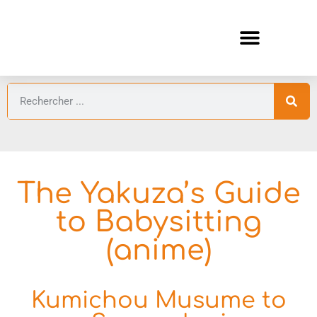
ANIMES AUTOMNE 2026 🍁
GUIDES ANIMES
The Yakuza’s Guide
to Babysitting
(anime)
Kumichou Musume to