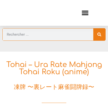
ANIMES AUTOMNE 2026 🍁
GUIDES ANIMES
Tohai – Ura Rate Mahjong
Tohai Roku (anime)
凍牌 〜裏レート麻雀闘牌録〜