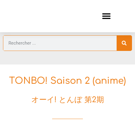
ANIMES AUTOMNE 2026 🍁
GUIDES ANIMES
TONBO! Saison 2 (anime)
オーイ! とんぼ 第2期