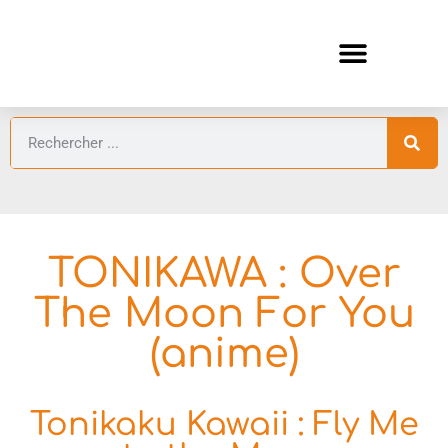
ANIMES AUTOMNE 2026 🍁
GUIDES ANIMES
TONIKAWA : Over
The Moon For You
(anime)
Tonikaku Kawaii : Fly Me