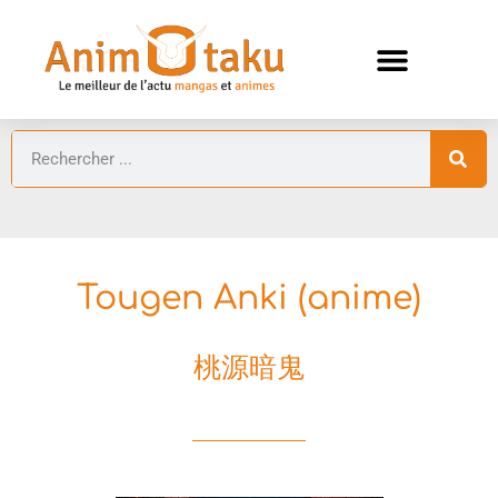
ANIMES AUTOMNE 2026 🍁
GUIDES ANIMES
Tougen Anki (anime)
桃源暗鬼