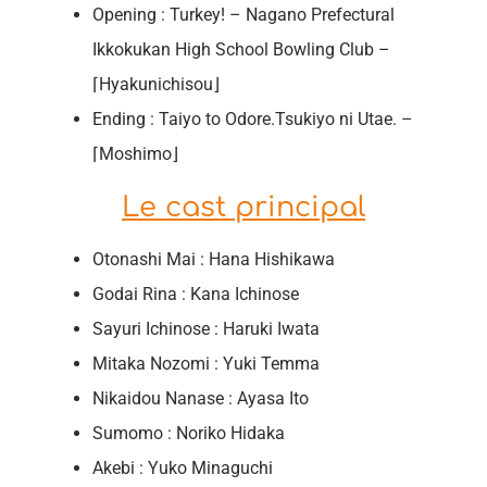
Opening : Turkey! – Nagano Prefectural
Ikkokukan High School Bowling Club –
⌈Hyakunichisou⌋
Ending : Taiyo to Odore.Tsukiyo ni Utae. –
⌈Moshimo⌋
Le cast principal
Otonashi Mai : Hana Hishikawa
Godai Rina : Kana Ichinose
Sayuri Ichinose : Haruki Iwata
Mitaka Nozomi : Yuki Temma
Nikaidou Nanase : Ayasa Ito
Sumomo : Noriko Hidaka
Akebi : Yuko Minaguchi