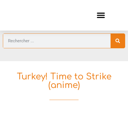
ANIMES AUTOMNE 2026 🍁
GUIDES ANIMES
Turkey! Time to Strike
(anime)