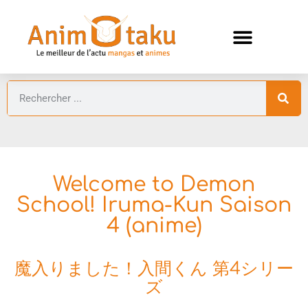
ANIMES AUTOMNE 2026 🍁
GUIDES ANIMES
Welcome to Demon
School! Iruma-Kun Saison
4 (anime)
魔入りました！入間くん 第4シリー
ズ