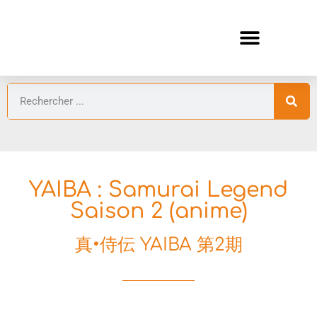
ANIMES AUTOMNE 2026 🍁
GUIDES ANIMES
YAIBA : Samurai Legend
Saison 2 (anime)
真•侍伝 YAIBA 第2期