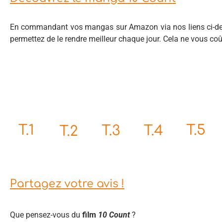
En commandant vos mangas sur Amazon via nos liens ci-des
permettez de le rendre meilleur chaque jour. Cela ne vous co
T.5
T.1
T.4
T.3
T.2
Partagez votre avis !
Que pensez-vous du
film
10 Count
?