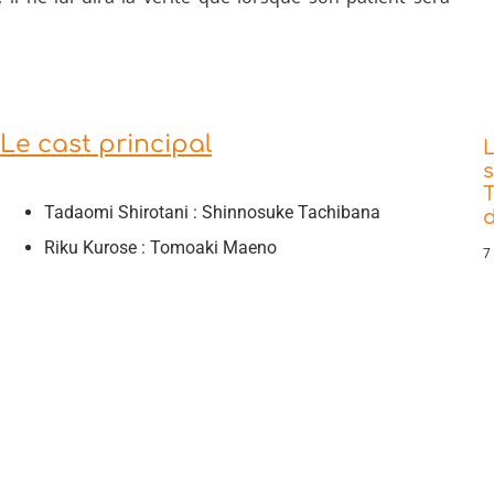
Le cast principal
s
T
Tadaomi Shirotani : Shinnosuke Tachibana
d
Riku Kurose : Tomoaki Maeno
7