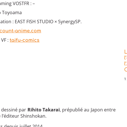
aming VOSTFR : –
So Toyoama
ation : EAST FISH STUDIO × SynergySP.
0count-anime.com
 VF :
taifu-comics
L
l
l
C
1 
 dessiné par
Rihito Takarai
, prépublié au Japon entre
 l’éditeur Shinshokan.
 depuis juillet 2014.