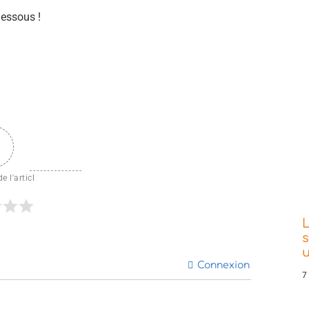
dessous !
e l'articl
L
s
Connexion
7