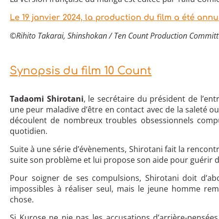
Le 19 janvier 2024, la production du film a été annu
©
Rihito Takarai, Shinshokan / Ten Count Production Commit
Synopsis du film 10 Count
Tadaomi Shirotani
, le secrétaire du président de l’e
une peur maladive d’être en contact avec de la saleté o
découlent de nombreux troubles obsessionnels compul
quotidien.
Suite à une série d’évènements, Shirotani fait la rencont
suite son problème et lui propose son aide pour guérir d
Pour soigner de ses compulsions, Shirotani doit d’ab
impossibles à réaliser seul, mais le jeune homme rem
chose.
Si Kurose ne nie pas les accusations d’arrière-pensées,