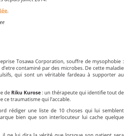
.
lée
tee
ntreprise Tosawa Corporation, souffre de mysophobie :
u d’etre contaminé par des microbes. De cette maladie
sifs, qui sont un véritable fardeau à supporter au
re de
Riku Kurose
: un thérapeute qui identifie tout de
e ce traumatisme qui l’accable.
ord rédiger une liste de 10 choses qui lui semblent
arque bien que son interlocuteur lui cache quelque
 il ne lui dira la vérité que lorsque son patient sera