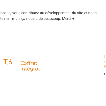
sous, vous contribuez au développement du site et nous
ûte rien, mais ça nous aide beaucoup. Merci ♥.
L
T.6
e
Coffret
P
Intégral
7