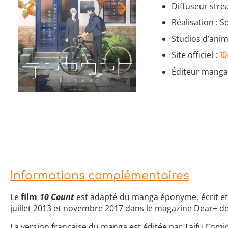
Diffuseur stre
Réalisation : 
Studios d’anim
Site officiel :
1
Éditeur manga
Informations complémentaires
Le
film
10 Count
est adapté du manga éponyme, écrit et
juillet 2013 et novembre 2017 dans le magazine Dear+ de
La version française du manga est éditée par Taifu Comics