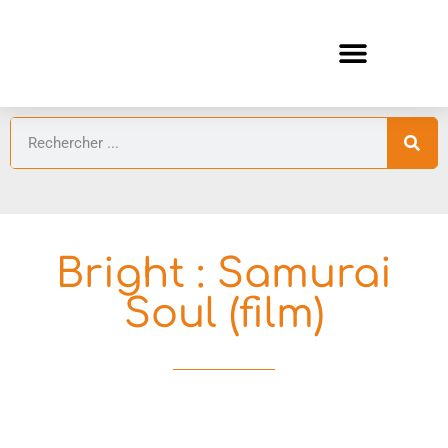
ANIMES AUTOMNE 2026 🍁
GUIDES ANIMES
Bright : Samurai
Soul (film)