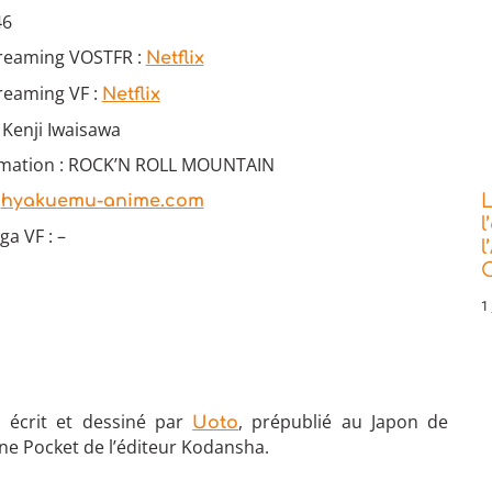
46
treaming VOSTFR :
Netflix
reaming VF :
Netflix
: Kenji Iwaisawa
imation : ROCK’N ROLL MOUNTAIN
:
L
hyakuemu-anime.com
l
a VF : –
l
C
1 
, écrit et dessiné par
, prépublié au Japon de
Uoto
e Pocket de l’éditeur Kodansha.