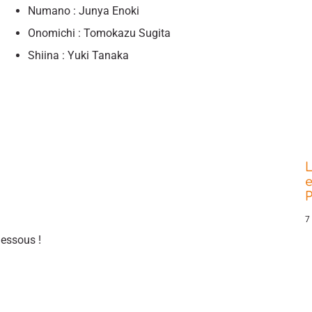
Numano : Junya Enoki
Onomichi : Tomokazu Sugita
Shiina : Yuki Tanaka
L
e
P
7
dessous !