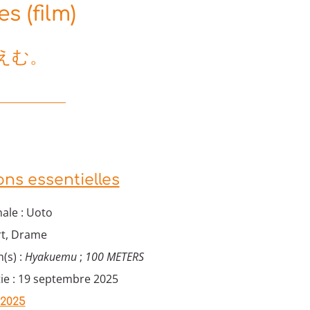
s (film)
えむ。
ons essentielles
ale : Uoto
rt, Drame
(s) :
Hyakuemu
;
100 METERS
ie : 19 septembre 2025
 2025