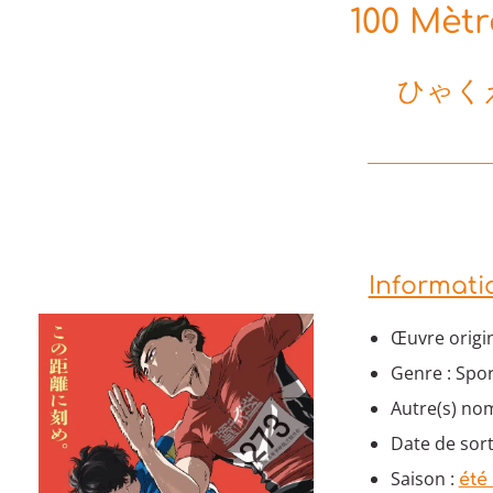
100 Mètre
ひゃく
Informati
Œuvre origin
Genre : Spo
Autre(s) nom
Date de sort
Saison :
été