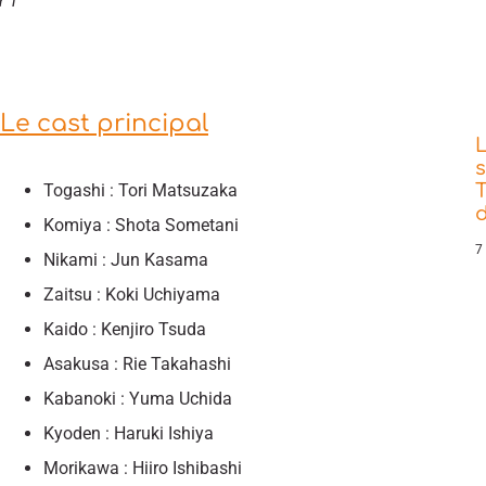
r 1
Le cast principal
s
Togashi : Tori Matsuzaka
T
d
Komiya : Shota Sometani
7
Nikami : Jun Kasama
Zaitsu : Koki Uchiyama
Kaido : Kenjiro Tsuda
Asakusa : Rie Takahashi
Kabanoki : Yuma Uchida
Kyoden : Haruki Ishiya
Morikawa : Hiiro Ishibashi