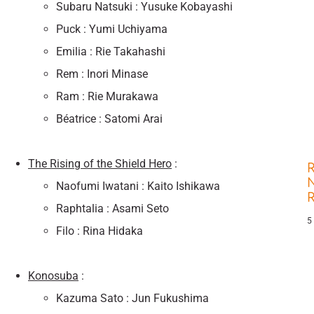
Subaru Natsuki : Yusuke Kobayashi
Puck : Yumi Uchiyama
Emilia : Rie Takahashi
Rem : Inori Minase
Ram : Rie Murakawa
Béatrice : Satomi Arai
The Rising of the Shield Hero
:
R
N
Naofumi Iwatani : Kaito Ishikawa
Raphtalia : Asami Seto
5
Filo : Rina Hidaka
Konosuba
:
Kazuma Sato : Jun Fukushima