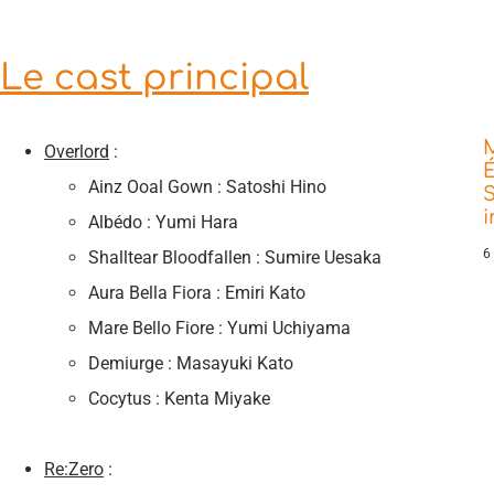
Le cast principal
Overlord
:
É
Ainz Ooal Gown : Satoshi Hino
S
Albédo : Yumi Hara
6
Shalltear Bloodfallen : Sumire Uesaka
Aura Bella Fiora : Emiri Kato
Mare Bello Fiore : Yumi Uchiyama
Demiurge : Masayuki Kato
Cocytus : Kenta Miyake
Re:Zero
: