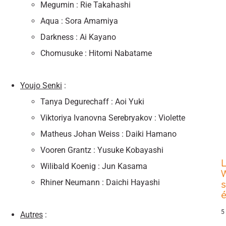
Megumin : Rie Takahashi
Aqua : Sora Amamiya
Darkness : Ai Kayano
Chomusuke : Hitomi Nabatame
Youjo Senki
:
Tanya Degurechaff : Aoi Yuki
Viktoriya Ivanovna Serebryakov : Violette
Matheus Johan Weiss : Daiki Hamano
Vooren Grantz : Yusuke Kobayashi
L
Wilibald Koenig : Jun Kasama
W
Rhiner Neumann : Daichi Hayashi
s
5
Autres
: