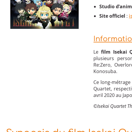
Studio d’ani
Site officiel
:
i
Informati
Le
film Isekai 
plusieurs perso
Re:Zero, Overlo
Konosuba.
Ce long-métrage f
Quartet, respecti
avril 2020 au Jap
©Isekai Quartet 