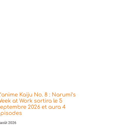
’anime Kaiju No. 8 : Narumi’s
eek at Work sortira le 5
eptembre 2026 et aura 4
épisodes
 août 2026