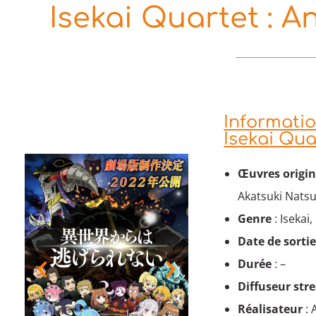
Isekai Quartet : An
Informatio
Isekai Qua
Œuvres origin
Akatsuki Natsu
Genre
: Isekai
Date de sorti
Durée
: –
Diffuseur
str
Réalisateur
: 