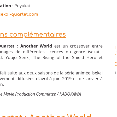
mation
: Puyukai
sekai-quartet.com
ons complémentaires
Quartet : Another World
est un crossover entre
L
nnages de différentes licences du genre isekai :
l
rd, Youjo Senki, The Rising of the Shield Hero et
l
C
ait suite aux deux saisons de la série animée Isekai
1 
vement diffusées d’avril à juin 2019 et de janvier à
on.
The Movie Production Committee / KADOKAWA