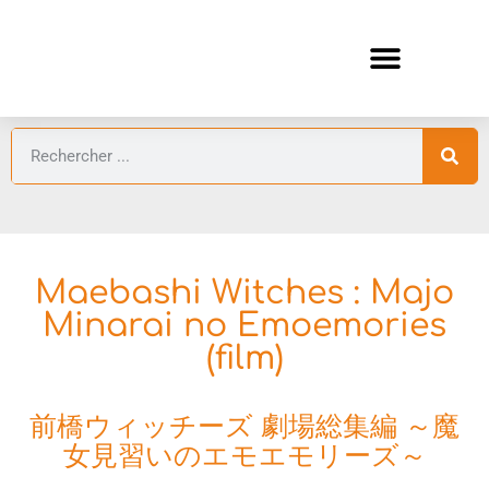
ANIMES AUTOMNE 2026 🍁
GUIDES ANIMES
Maebashi Witches : Majo
Minarai no Emoemories
(film)
前橋ウィッチーズ 劇場総集編 ～魔
女見習いのエモエモリーズ～