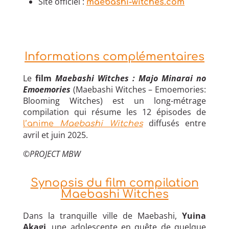
Site officiel :
maebashi-witches.com
Informations complémentaires
Le
film
Maebashi Witches : Majo Minarai no
Emoemories
(Maebashi Witches – Emoemories:
Blooming Witches)
est un long-métrage
compilation qui résume les 12 épisodes de
diffusés entre
l’anime
Maebashi Witches
avril et juin 2025.
©PROJECT MBW
Synopsis du film compilation
Maebashi Witches
Dans la tranquille ville de Maebashi,
Yuina
Akagi
, une adolescente en quête de quelque