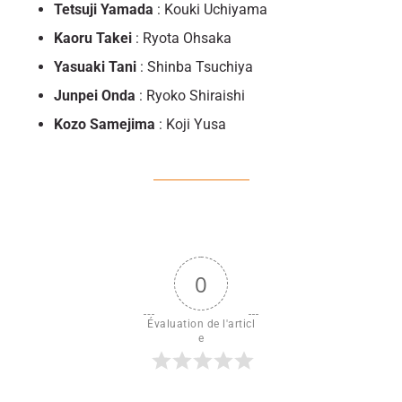
Tetsuji Yamada
: Kouki Uchiyama
Kaoru Takei
: Ryota Ohsaka
Yasuaki Tani
: Shinba Tsuchiya
Junpei Onda
: Ryoko Shiraishi
Kozo Samejima
: Koji Yusa
0
Évaluation de l'articl
e