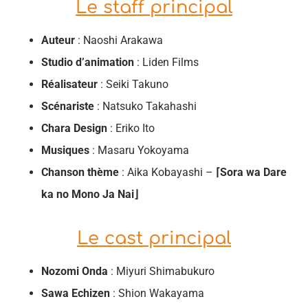
Le staff principal
Auteur
: Naoshi Arakawa
Studio d’animation
: Liden Films
Réalisateur
: Seiki Takuno
Scénariste
: Natsuko Takahashi
Chara Design
: Eriko Ito
Musiques
: Masaru Yokoyama
Chanson thème
:
Aika Kobayashi –
⌈
Sora wa Dare
ka no Mono Ja Nai⌋
Le cast principal
Nozomi Onda
: Miyuri Shimabukuro
Sawa Echizen
: Shion Wakayama