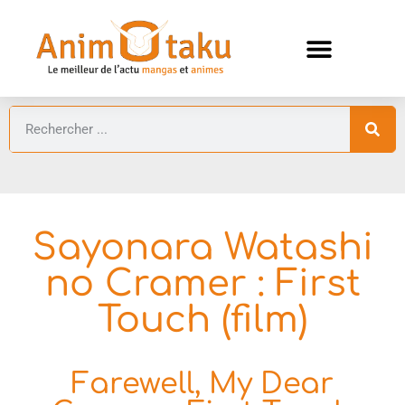
ANIMES AUTOMNE 2026 🍁
GUIDES ANIMES
Sayonara Watashi
no Cramer : First
Touch (film)
Farewell, My Dear