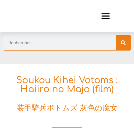
ANIMES AUTOMNE 2026 🍁
GUIDES ANIMES
Soukou Kihei Votoms :
Haiiro no Majo (film)
装甲騎兵ボトムズ 灰色の魔女