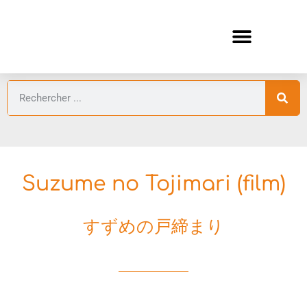
ANIMES AUTOMNE 2026 🍁
GUIDES ANIMES
Suzume no Tojimari (film)
すずめの戸締まり