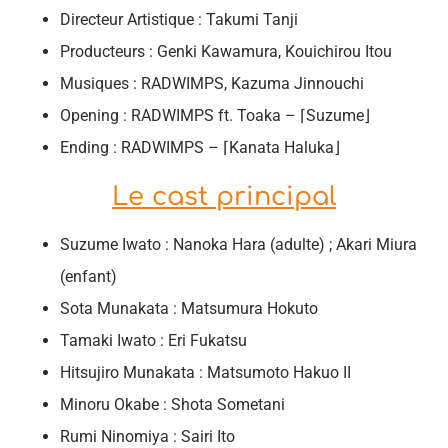
Directeur Artistique : Takumi Tanji
Producteurs : Genki Kawamura, Kouichirou Itou
Musiques : RADWIMPS, Kazuma Jinnouchi
Opening : RADWIMPS ft. Toaka – ⌈Suzume⌋
Ending : RADWIMPS – ⌈Kanata Haluka⌋
Le cast principal
Suzume Iwato : Nanoka Hara (adulte) ; Akari Miura
(enfant)
Sota Munakata : Matsumura Hokuto
Tamaki Iwato : Eri Fukatsu
Hitsujiro Munakata : Matsumoto Hakuo II
Minoru Okabe : Shota Sometani
Rumi Ninomiya : Sairi Ito