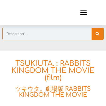
ANIMES AUTOMNE 2026 🍁
GUIDES ANIMES
TSUKIUTA. : RABBITS
KINGDOM THE MOVIE
(film)
ツキウタ。劇場版 RABBITS
KINGDOM THE MOVIE