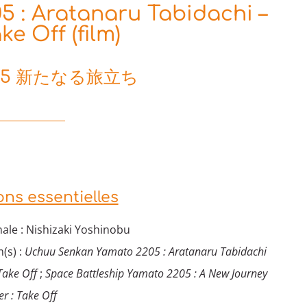
 : Aratanaru Tabidachi –
e Off (film)
05 新たなる旅立ち
ons essentielles
ale : Nishizaki Yoshinobu
(s) :
Uchuu Senkan Yamato 2205 : Aratanaru Tabidachi
Take Off
;
Space Battleship Yamato 2205 : A New Journey
er : Take Off