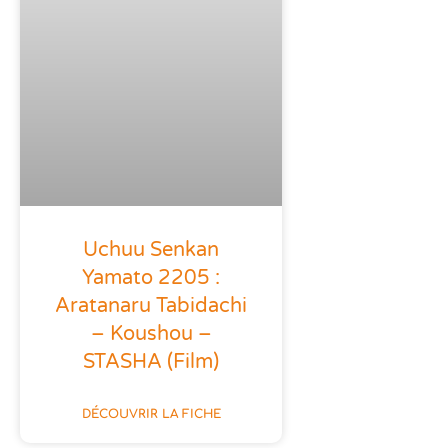
Uchuu Senkan
Yamato 2205 :
Aratanaru Tabidachi
– Koushou –
STASHA (film)
DÉCOUVRIR LA FICHE