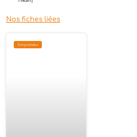
Hikari⌋
Nos fiches liées
Encyclotaku