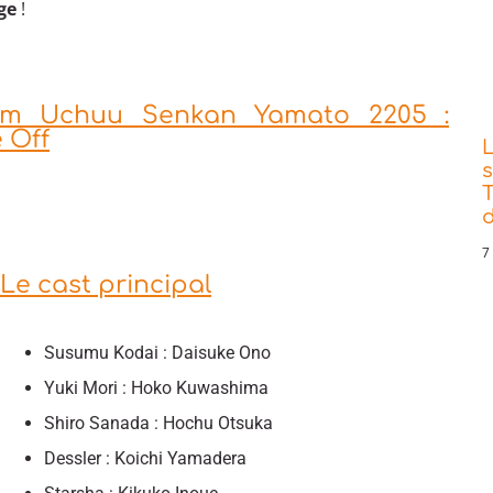
ge
!
film Uchuu Senkan Yamato 2205 :
 Off
s
T
d
7
Le cast principal
Susumu Kodai : Daisuke Ono
Yuki Mori : Hoko Kuwashima
Shiro Sanada : Hochu Otsuka
Dessler : Koichi Yamadera