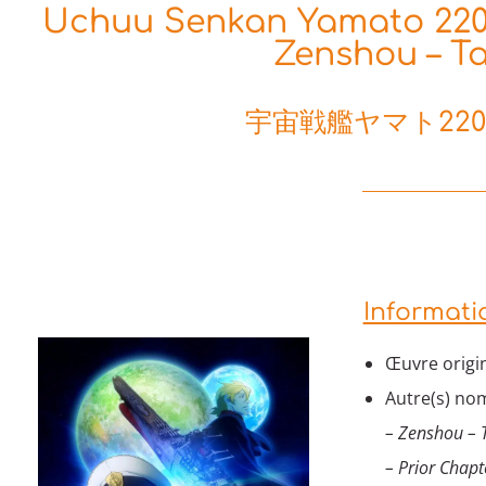
Uchuu Senkan Yamato 2205
Zenshou – Tak
宇宙戦艦ヤマト22
Informati
Œuvre origin
Autre(s) nom
– Zenshou – 
– Prior Chapt