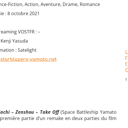
nce-Fiction, Action, Aventure, Drame, Romance
ie : 8 octobre 2021
treaming VOSTFR : –
: Kenji Yasuda
mation : Satelight
L
l
:
starblazers-yamato.net
l
C
1 
achi – Zenshou – Take Off
(Space Battleship Yamato
a première partie d’un remake en deux parties du film