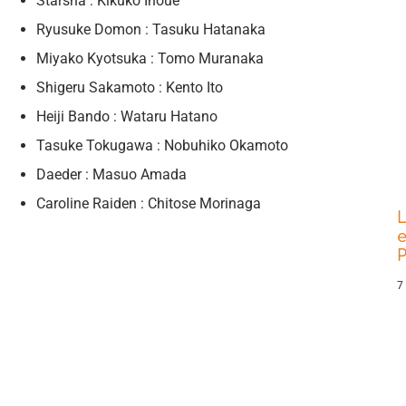
Starsha : Kikuko Inoue
Ryusuke Domon : Tasuku Hatanaka
Miyako Kyotsuka : Tomo Muranaka
Shigeru Sakamoto : Kento Ito
Heiji Bando : Wataru Hatano
Tasuke Tokugawa : Nobuhiko Okamoto
Daeder : Masuo Amada
Caroline Raiden : Chitose Morinaga
L
e
P
7