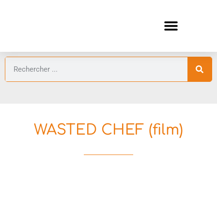
ANIMES AUTOMNE 2026 🍁
GUIDES ANIMES
WASTED CHEF (film)