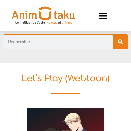
ANIMES AUTOMNE 2026 🍁
GUIDES ANIMES
Let’s Play (Webtoon)