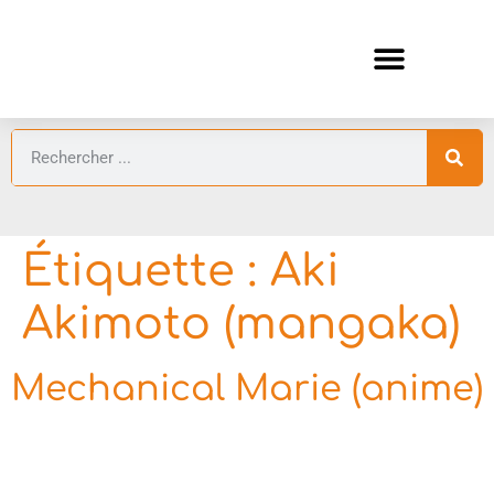
ANIMES AUTOMNE 2026 🍁
GUIDES ANIMES
Étiquette :
Aki
Akimoto (mangaka)
Mechanical Marie (anime)