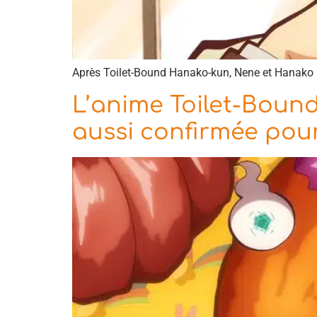
Après Toilet-Bound Hanako-kun, Nene et Hanako r
L’anime Toilet-Boun
aussi confirmée pour