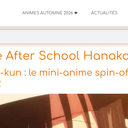
ANIMES AUTOMNE 2026 🍁
ACTUALITÉS
 After School Hanak
kun : le mini-anime spin-of
2