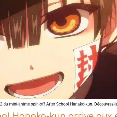
n 2 du mini-anime spin-off After School Hanako-kun. Découvrez-l
ol Hanako-kun arrive aux é