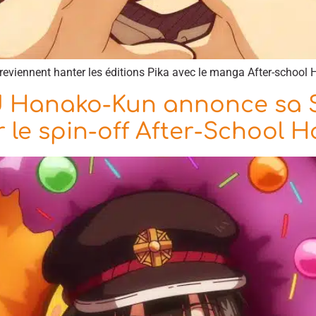
eviennent hanter les éditions Pika avec le manga After-school 
d Hanako-Kun annonce sa S
 le spin-off After-School 