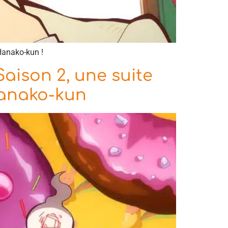
Hanako-kun !
aison 2, une suite
Hanako-kun