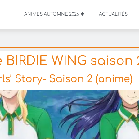
ANIMES AUTOMNE 2026 🍁
ACTUALITÉS
 BIRDIE WING saison 
ls’ Story- Saison 2 (anime)