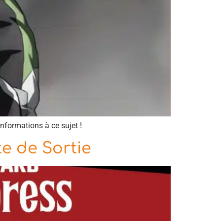
nformations à ce sujet !
e de Sortie