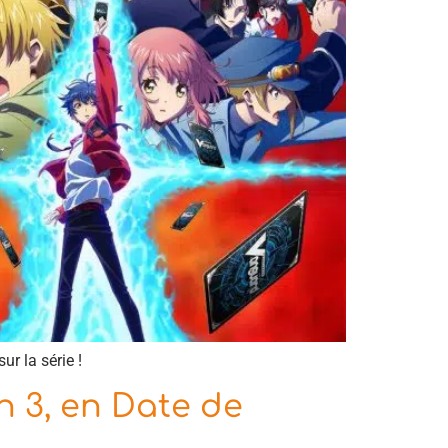
r la série !
 3, en Date de