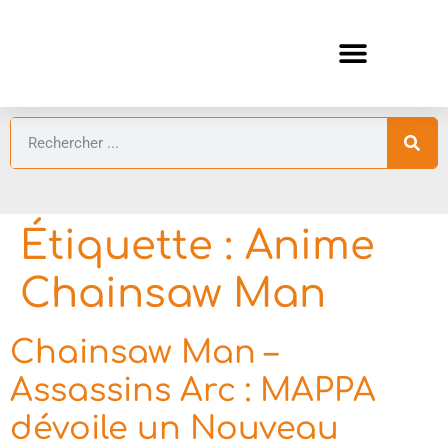
ANIMES AUTOMNE 2026 🍁
GUIDES ANIMES
Étiquette :
Anime
Chainsaw Man
Chainsaw Man –
Assassins Arc : MAPPA
dévoile un Nouveau