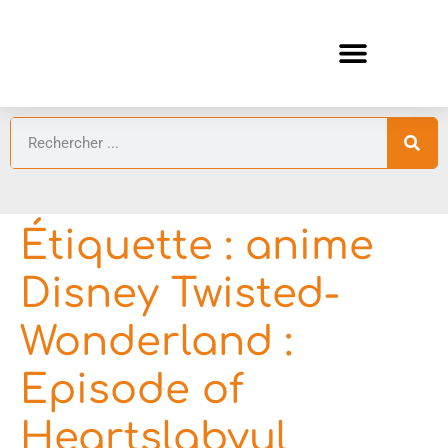
ANIMES AUTOMNE 2026 🍁
GUIDES ANIMES
Étiquette :
anime
Disney Twisted-
Wonderland :
Episode of
Heartslabyul