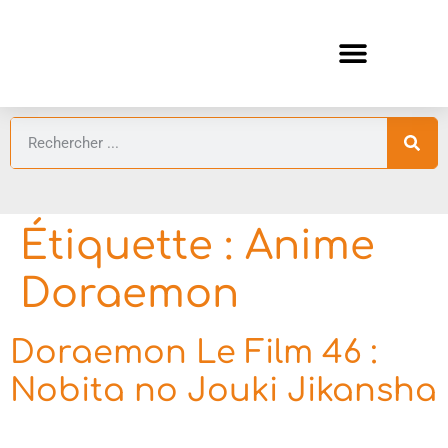
ANIMES AUTOMNE 2026 🍁
GUIDES ANIMES
Étiquette :
Anime
Doraemon
Doraemon Le Film 46 :
Nobita no Jouki Jikansha