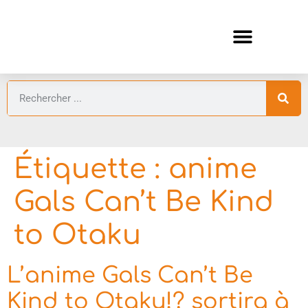
ANIMES AUTOMNE 2026 🍁
GUIDES ANIMES
Étiquette :
anime
Gals Can’t Be Kind
to Otaku
L’anime Gals Can’t Be
Kind to Otaku!? sortira à