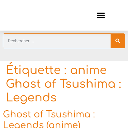
ANIMES AUTOMNE 2026 🍁
GUIDES ANIMES
Étiquette :
anime
Ghost of Tsushima :
Legends
Ghost of Tsushima :
Legends (anime)