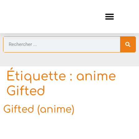
ANIMES AUTOMNE 2026 🍁
GUIDES ANIMES
Étiquette :
anime
Gifted
Gifted (anime)